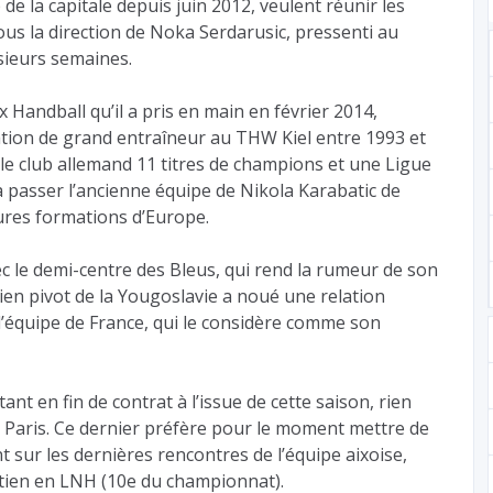
de la capitale depuis juin 2012, veulent réunir les
ous la direction de Noka Serdarusic, pressenti au
sieurs semaines.
Handball qu’il a pris en main en février 2014,
tation de grand entraîneur au THW Kiel entre 1993 et
e club allemand 11 titres de champions et une Ligue
 passer l’ancienne équipe de Nikola Karabatic de
res formations d’Europe.
ec le demi-centre des Bleus, qui rend la rumeur de son
ien pivot de la Yougoslavie a noué une relation
 l’équipe de France, qui le considère comme son
ant en fin de contrat à l’issue de cette saison, rien
à Paris. Ce dernier préfère pour le moment mettre de
 sur les dernières rencontres de l’équipe aixoise,
ntien en LNH (10e du championnat).