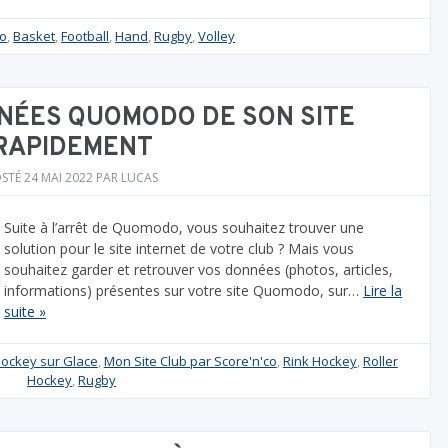
co
,
Basket
,
Football
,
Hand
,
Rugby
,
Volley
NÉES QUOMODO DE SON SITE
RAPIDEMENT
OSTÉ
24 MAI 2022
PAR
LUCAS
Suite à l’arrêt de Quomodo, vous souhaitez trouver une
solution pour le site internet de votre club ? Mais vous
souhaitez garder et retrouver vos données (photos, articles,
informations) présentes sur votre site Quomodo, sur…
Lire la
suite »
ockey sur Glace
,
Mon Site Club par Score'n'co
,
Rink Hockey
,
Roller
Hockey
,
Rugby