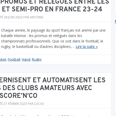
 PROMUS ET RELÉGUÉS ENTRE LES
ET SEMI-PRO EN FRANCE 23-24
TÉ
28 JUIN 2023
PAR
ANTOINE
Chaque année, le paysage du sport français est animé par une
bataille intense : les promus et relégués dans les
championnats professionnels. Que ce soit dans le football, le
rugby, le basketball ou d’autres disciplines,…
Lire la suite »
sket
,
Football
,
Hand
,
Rugby
ERNISENT ET AUTOMATISENT LES
S DES CLUBS AMATEURS AVEC
SCORE’N’CO
TÉ
21 FÉVRIER 2023
PAR
LUCAS