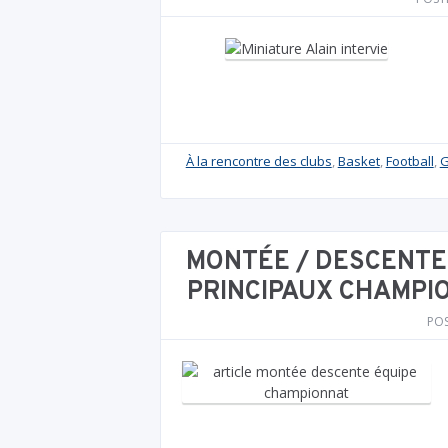
À la rencontre des clubs
,
Basket
,
Football
,
G
MONTÉE / DESCENTE 
PRINCIPAUX CHAMPI
PO