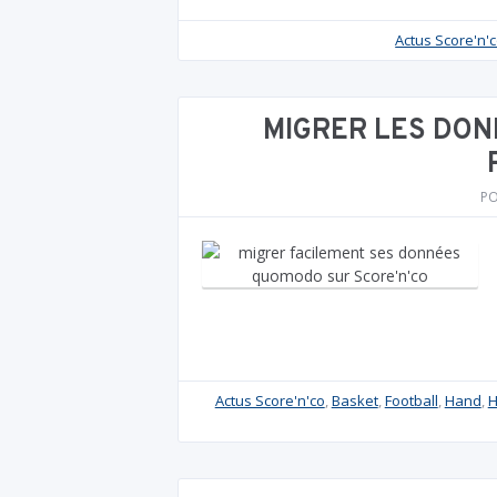
Actus Score'n'
MIGRER LES DON
P
Actus Score'n'co
,
Basket
,
Football
,
Hand
,
H