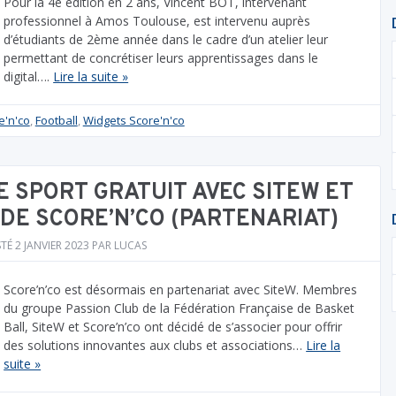
Pour la 4e édition en 2 ans, Vincent BOT, intervenant
professionnel à Amos Toulouse, est intervenu auprès
d’étudiants de 2ème année dans le cadre d’un atelier leur
permettant de concrétiser leurs apprentissages dans le
digital….
Lire la suite »
e'n'co
,
Football
,
Widgets Score'n'co
E SPORT GRATUIT AVEC SITEW ET
 DE SCORE’N’CO (PARTENARIAT)
STÉ
2 JANVIER 2023
PAR
LUCAS
Score’n’co est désormais en partenariat avec SiteW. Membres
du groupe Passion Club de la Fédération Française de Basket
Ball, SiteW et Score’n’co ont décidé de s’associer pour offrir
des solutions innovantes aux clubs et associations…
Lire la
suite »