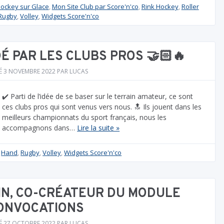
ockey sur Glace
,
Mon Site Club par Score'n'co
,
Rink Hockey
,
Roller
Rugby
,
Volley
,
Widgets Score'n'co
DÉ PAR LES CLUBS PROS 🤝🏻🔥
É
3 NOVEMBRE 2022
PAR
LUCAS
✔️ Parti de l’idée de se baser sur le terrain amateur, ce sont
ces clubs pros qui sont venus vers nous. 🔝 Ils jouent dans les
meilleurs championnats du sport français, nous les
accompagnons dans…
Lire la suite »
,
Hand
,
Rugby
,
Volley
,
Widgets Score'n'co
IN, CO-CRÉATEUR DU MODULE
ONVOCATIONS
É
27 OCTOBRE 2022
PAR
LUCAS