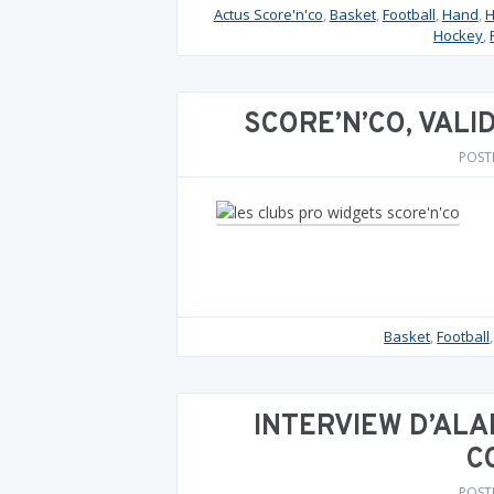
Actus Score'n'co
,
Basket
,
Football
,
Hand
,
H
Hockey
,
SCORE’N’CO, VALI
POST
Basket
,
Football
INTERVIEW D’ALA
C
POST