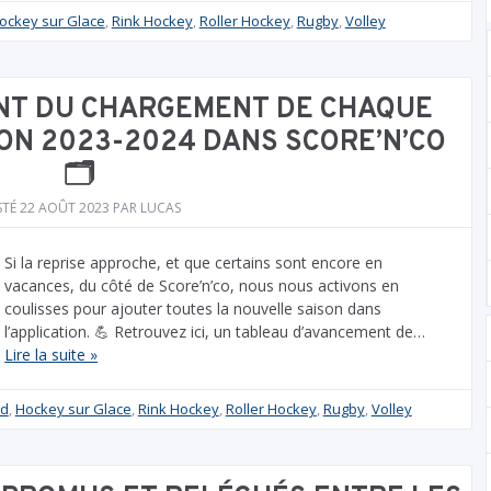
ockey sur Glace
,
Rink Hockey
,
Roller Hockey
,
Rugby
,
Volley
ENT DU CHARGEMENT DE CHAQUE
ON 2023-2024 DANS SCORE’N’CO
🗂️
STÉ
22 AOÛT 2023
PAR
LUCAS
Si la reprise approche, et que certains sont encore en
vacances, du côté de Score’n’co, nous nous activons en
coulisses pour ajouter toutes la nouvelle saison dans
l’application. 💪 Retrouvez ici, un tableau d’avancement de…
Lire la suite »
d
,
Hockey sur Glace
,
Rink Hockey
,
Roller Hockey
,
Rugby
,
Volley