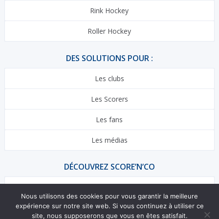
Rink Hockey
Roller Hockey
DES SOLUTIONS POUR :
Les clubs
Les Scorers
Les fans
Les médias
DÉCOUVREZ SCORE’N’CO
Contact
Nous utilisons des cookies pour vous garantir la meilleure
expérience sur notre site web. Si vous continuez à utiliser ce
Centre d’aide
site, nous supposerons que vous en êtes satisfait.