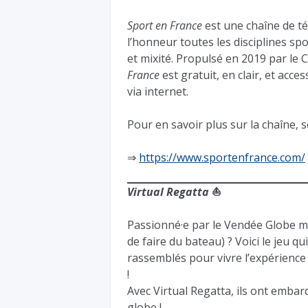
Sport en France
est une chaîne de té
l’honneur toutes les disciplines sp
et mixité. Propulsé en 2019 par le
France
est gratuit, en clair, et acc
via internet.
Pour en savoir plus sur la chaîne,
⇒
https://www.sportenfrance.com/
Virtual Regatta
⛵️
Passionné·e par le Vendée Globe ma
de faire du bateau) ? Voici le jeu qu
rassemblés pour vivre l’expérience
!
Avec Virtual Regatta, ils ont emba
globe !