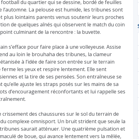
e football du quartier qui se dessine, bordé de feuilles
e l’automne. La pelouse est humide, les tribunes sont
t plus lointains parents venus soutenir leurs proches
eption de quelques aînés qui observent le match du coin
 point culminant de la rencontre : la buvette.
rain s’efface pour faire place à une volleyeuse. Assise
ntend au loin le brouhaha des tribunes, la clameur
étanisée à l’idée de faire son entrée sur le terrain
e ferme les yeux et respire lentement. Elle sent
siennes et la tire de ses pensées. Son entraîneuse se
t qu’elle ajuste les straps posés sur les mains de sa
mots d’encouragement réconfortants et lui rappelle ses
traînement.
le crissement des chaussures sur le sol du terrain de
 du complexe omnisport. Un bruit strident que seule la
tribunes saurait atténuer. Une quatrième pulsation et
t maculé de boue, qui avance lentement vers la mêlée,