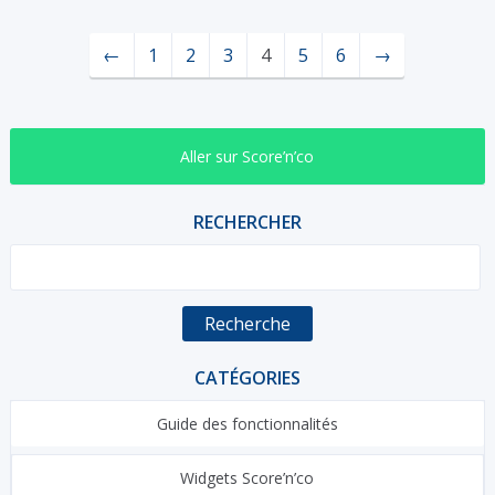
←
1
2
3
4
5
6
→
Aller sur Score’n’co
RECHERCHER
Recherche
CATÉGORIES
Guide des fonctionnalités
Widgets Score’n’co