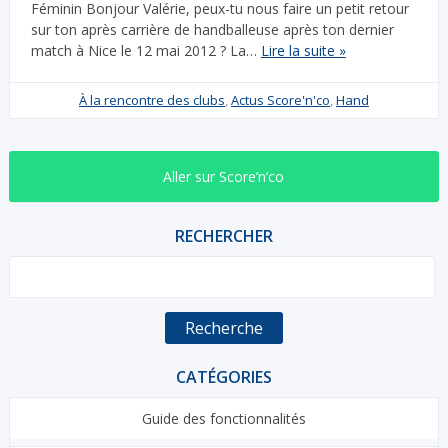
Féminin Bonjour Valérie, peux-tu nous faire un petit retour
sur ton après carrière de handballeuse après ton dernier
match à Nice le 12 mai 2012 ? La…
Lire la suite »
À la rencontre des clubs
,
Actus Score'n'co
,
Hand
Aller sur Score’n’co
RECHERCHER
Recherche
CATÉGORIES
Guide des fonctionnalités