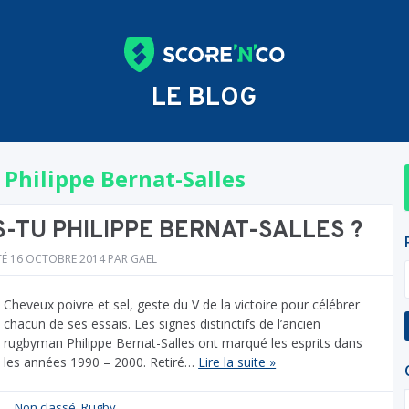
LE BLOG
:
Philippe Bernat-Salles
S-TU PHILIPPE BERNAT-SALLES ?
TÉ
16 OCTOBRE 2014
PAR
GAEL
Cheveux poivre et sel, geste du V de la victoire pour célébrer
chacun de ses essais. Les signes distinctifs de l’ancien
rugbyman Philippe Bernat-Salles ont marqué les esprits dans
les années 1990 – 2000. Retiré…
Lire la suite »
Non classé
,
Rugby