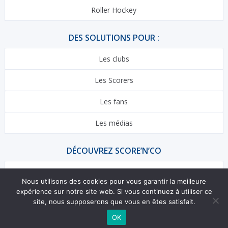
Roller Hockey
DES SOLUTIONS POUR :
Les clubs
Les Scorers
Les fans
Les médias
DÉCOUVREZ SCORE’N’CO
Contact
Nous utilisons des cookies pour vous garantir la meilleure
expérience sur notre site web. Si vous continuez à utiliser ce
Centre d’aide
site, nous supposerons que vous en êtes satisfait.
OK
© 2026 Blog de Score'n'co