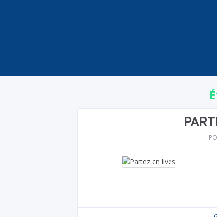
É
PARTI
PO
G