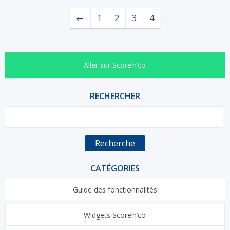
←
1
2
3
4
Aller sur Score’n’co
RECHERCHER
Recherche
CATÉGORIES
Guide des fonctionnalités
Widgets Score’n’co